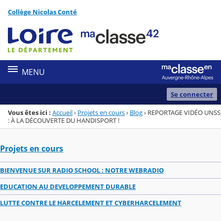
Panneau de gestion des cookies
Collège Nicolas Conté
Menu de la rubrique
Contenu
MENU
Se connecter
Vous êtes ici :
Accueil
›
Projets en cours
›
Blog
›
REPORTAGE VIDÉO UNSS
: À LA DÉCOUVERTE DU HANDISPORT !
Projets en cours
BIENVENUE SUR RADIO SCHOOL : NOTRE WEBRADIO
EDUCATION AU DEVELOPPEMENT DURABLE
LUTTE CONTRE LE HARCELEMENT ET CYBERHARCELEMENT