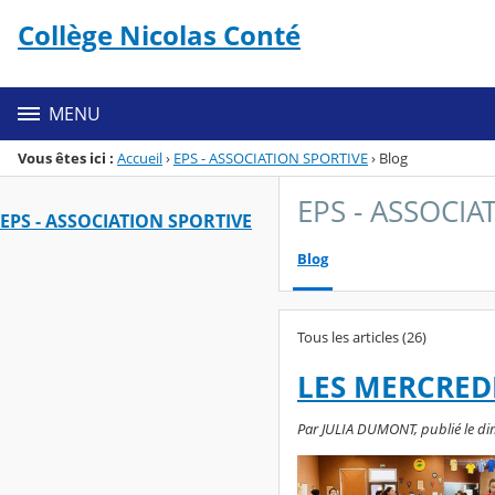
Panneau de gestion des cookies
Collège Nicolas Conté
Menu de la rubrique
Contenu
MENU
Vous êtes ici :
Accueil
›
EPS - ASSOCIATION SPORTIVE
›
Blog
EPS - ASSOCIA
EPS - ASSOCIATION SPORTIVE
Blog
Tous les articles (26)
LES MERCREDIS
Par JULIA DUMONT, publié le dim