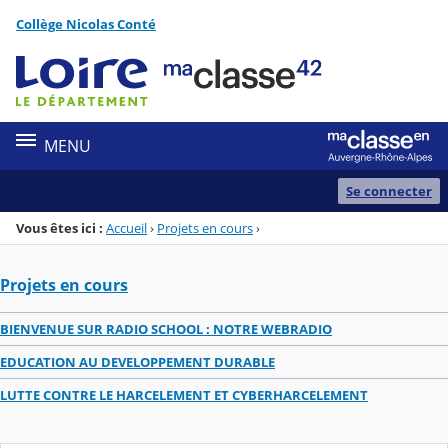
Panneau de gestion des cookies
Collège Nicolas Conté
Menu de la rubrique
Contenu
MENU
Se connecter
Vous êtes ici :
Accueil
›
Projets en cours
›
Projets en cours
BIENVENUE SUR RADIO SCHOOL : NOTRE WEBRADIO
EDUCATION AU DEVELOPPEMENT DURABLE
LUTTE CONTRE LE HARCELEMENT ET CYBERHARCELEMENT