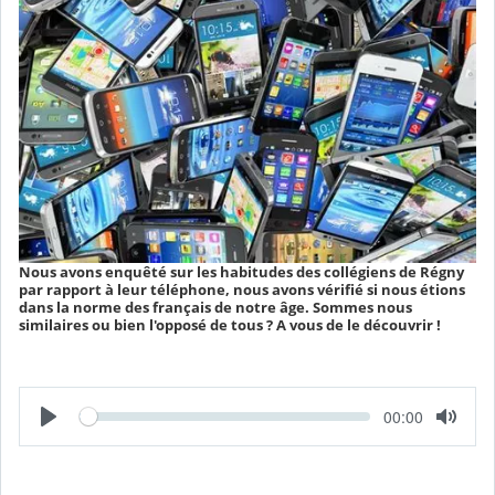
Nous avons enquêté sur les habitudes des collégiens de Régny
par rapport à leur téléphone, nous avons vérifié si nous étions
dans la norme des français de notre âge. Sommes nous
similaires ou bien l'opposé de tous ? A vous de le découvrir !
L
T
00:00
e
e
c
m
t
p
u
s
r
é