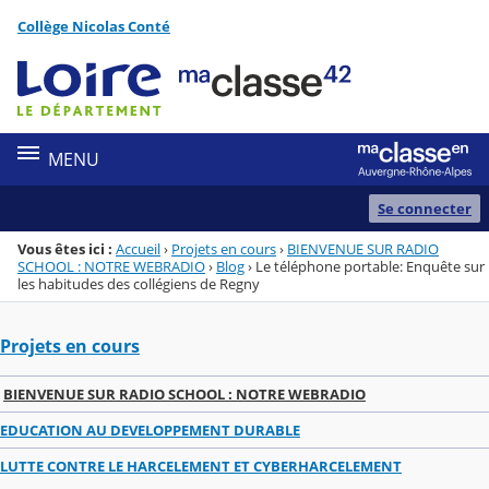
Panneau de gestion des cookies
Collège Nicolas Conté
Menu de la rubrique
Contenu
MENU
Se connecter
Vous êtes ici :
Accueil
›
Projets en cours
›
BIENVENUE SUR RADIO
SCHOOL : NOTRE WEBRADIO
›
Blog
›
Le téléphone portable: Enquête sur
les habitudes des collégiens de Regny
Projets en cours
BIENVENUE SUR RADIO SCHOOL : NOTRE WEBRADIO
EDUCATION AU DEVELOPPEMENT DURABLE
LUTTE CONTRE LE HARCELEMENT ET CYBERHARCELEMENT