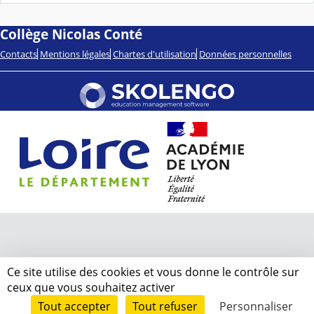
e
c
o
u
Collège Nicolas Conté
l
é
Contacts
Mentions légales
Chartes d'utilisation
Données personnelles
Ce site utilise des cookies et vous donne le contrôle sur
ceux que vous souhaitez activer
Tout accepter
Tout refuser
Personnaliser