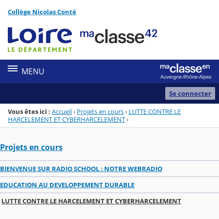
Panneau de gestion des cookies
Collège Nicolas Conté
Menu de la rubrique
Contenu
MENU
Se connecter
Vous êtes ici :
Accueil
›
Projets en cours
›
LUTTE CONTRE LE
HARCELEMENT ET CYBERHARCELEMENT
›
Projets en cours
BIENVENUE SUR RADIO SCHOOL : NOTRE WEBRADIO
EDUCATION AU DEVELOPPEMENT DURABLE
LUTTE CONTRE LE HARCELEMENT ET CYBERHARCELEMENT